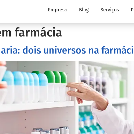
Empresa
Blog
Serviços
P
em farmácia
ria: dois universos na farmác