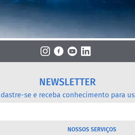
NEWSLETTER
dastre-se e receba conhecimento para us
NOSSOS SERVIÇOS