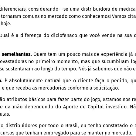
 diferenciais, considerando- -se uma distribuidora de medi
 se tornaram comuns no mercado como conhecemos! Vamos cita
 hoje.
ual é a diferença do diclofenaco que você vende na sua di
o semelhantes.
Quem tem um pouco mais de experiência já a
evastadoras no primeiro momento, mas que sucumbiram log
se sustentaram ao longo do tempo. Nós já sabemos que não ex
o.
É absolutamente natural que o cliente faça o pedido, q
, e que receba as mercadorias conforme a solicitação.
o atributos básicos para fazer parte do jogo, estamos nos 
nce da mão dependendo do Aporte de Capital investido. Nã
ulas.
o distribuidores por todo o Brasil, eu tenho constatado o 
ecursos que tenham empregado para se manter no mercado.