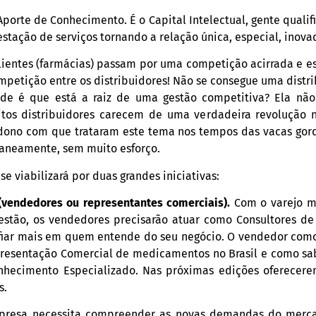
 Aporte de Conhecimento. É o Capital Intelectual, gente qualif
estação de serviços tornando a relação única, especial, inova
clientes (farmácias) passam por uma competição acirrada e e
mpetição entre os distribuidores! Não se consegue uma distr
nde é que está a raiz de uma gestão competitiva? Ela não
tos distribuidores carecem de uma verdadeira revolução n
ono com que trataram este tema nos tempos das vacas gord
aneamente, sem muito esforço.
e viabilizará por duas grandes iniciativas:
 (vendedores ou representantes comerciais).
Com o varejo mu
estão, os vendedores precisarão atuar como Consultores de
nfiar mais em quem entende do seu negócio. O vendedor com
resentação Comercial de medicamentos no Brasil e como s
nhecimento Especializado. Nas próximas edições oferecer
s.
resa necessita compreender as novas demandas do mercad